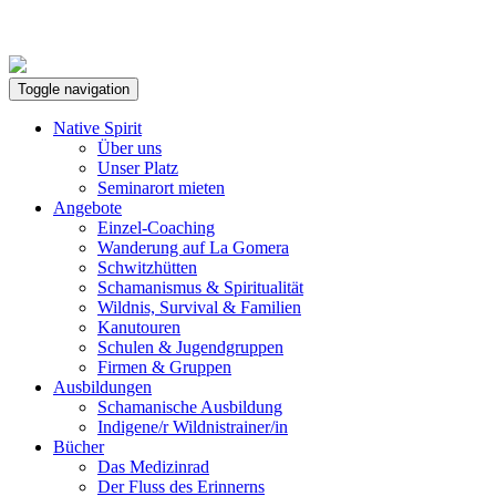
Toggle navigation
Native Spirit
Über uns
Unser Platz
Seminarort mieten
Angebote
Einzel-Coaching
Wanderung auf La Gomera
Schwitzhütten
Schamanismus & Spiritualität
Wildnis, Survival & Familien
Kanutouren
Schulen & Jugendgruppen
Firmen & Gruppen
Ausbildungen
Schamanische Ausbildung
Indigene/r Wildnistrainer/in
Bücher
Das Medizinrad
Der Fluss des Erinnerns