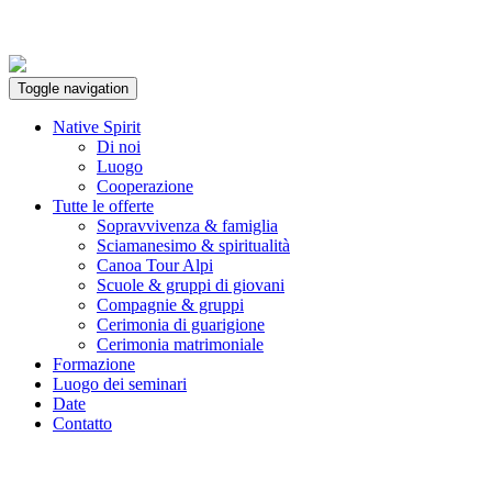
Toggle navigation
Native Spirit
Di noi
Luogo
Cooperazione
Tutte le offerte
Sopravvivenza & famiglia
Sciamanesimo & spiritualità
Canoa Tour Alpi
Scuole & gruppi di giovani
Compagnie & gruppi
Cerimonia di guarigione
Cerimonia matrimoniale
Formazione
Luogo dei seminari
Date
Contatto